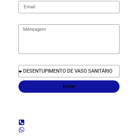
Mensagem
Qual o serviço ?
Enviar
Informações de
contato
(48) 98427-1516
(48)9 9997-2140