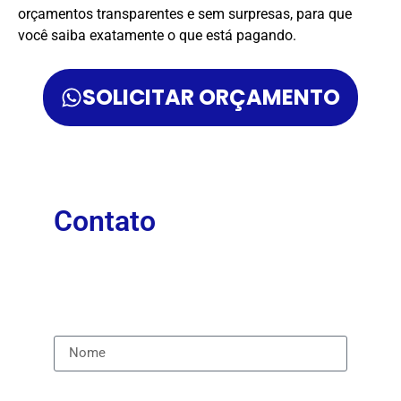
orçamentos transparentes e sem surpresas, para que
você saiba exatamente o que está pagando.
SOLICITAR ORÇAMENTO
Contato
Em que podemos ajudá-lo ou ajudá-la?
Preencha o formulário abaixo para entrar em
contato.
Nome
Email